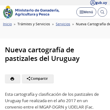
gub.uy
Ministerio de Ganadería,
Abrir
Desplegar
Menú
Agricultura y Pesca
busc
Ruta
Inicio
Trámites y Servicios
Servicios
Nueva Cartografía d
de
navegación
Nueva cartografía de
pastizales del Uruguay
Compartir
Esta cartografía y clasificación de los pastizales de
Uruguay fue realizada en el año 2017 en un
convenio entre el MGAP-DGRN y UDELAR (Fac.