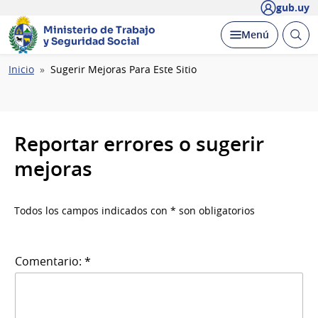
gub.uy
Ministerio de Trabajo
Abrir
Desplegar
Menú
y Seguridad Social
busc
Ruta
Inicio
Sugerir Mejoras Para Este Sitio
de
navegación
Reportar errores o sugerir
mejoras
Todos los campos indicados con * son obligatorios
Comentario: *