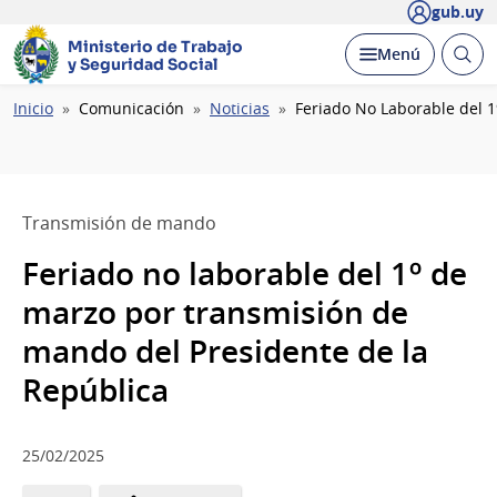
gub.uy
Ministerio de Trabajo
Abrir
Desplegar
Menú
y Seguridad Social
busc
Ruta
Inicio
Comunicación
Noticias
Feriado No Laborable del 
de
navegación
Transmisión de mando
Feriado no laborable del 1º de
marzo por transmisión de
mando del Presidente de la
República
25/02/2025