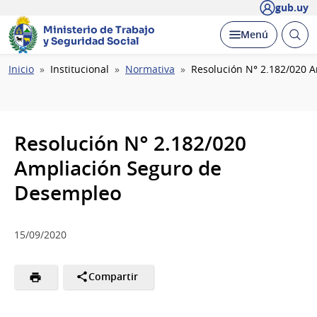
gub.uy
Ministerio de Trabajo
Abrir
Desplegar
Menú
y Seguridad Social
busc
Ruta
Inicio
Institucional
Normativa
Resolución N° 2.182/020 
de
navegación
Resolución N° 2.182/020
Ampliación Seguro de
Desempleo
15/09/2020
Compartir