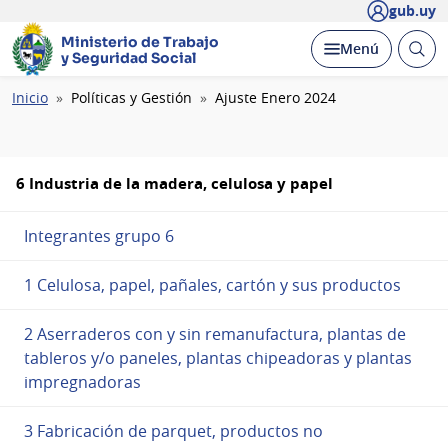
gub.uy
Ministerio de Trabajo
Abrir
Desplegar
Menú
y Seguridad Social
busc
Ruta
Inicio
Políticas y Gestión
Ajuste Enero 2024
de
navegación
6 Industria de la madera, celulosa y papel
Integrantes grupo 6
1 Celulosa, papel, pañales, cartón y sus productos
2 Aserraderos con y sin remanufactura, plantas de
tableros y/o paneles, plantas chipeadoras y plantas
impregnadoras
3 Fabricación de parquet, productos no