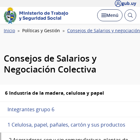
gub.uy
Ministerio de Trabajo
Abrir
Desplegar
Menú
y Seguridad Social
busc
Ruta
Inicio
Políticas y Gestión
Consejos de Salarios y negociación
de
navegación
Consejos de Salarios y
Negociación Colectiva
6 Industria de la madera, celulosa y papel
Integrantes grupo 6
1 Celulosa, papel, pañales, cartón y sus productos
2 Aserraderos con y sin remanufactura, plantas de