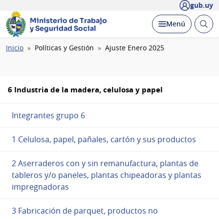
gub.uy
Ministerio de Trabajo
Abrir
Desplegar
Menú
y Seguridad Social
busc
Ruta
Inicio
Políticas y Gestión
Ajuste Enero 2025
de
navegación
6 Industria de la madera, celulosa y papel
Integrantes grupo 6
1 Celulosa, papel, pañales, cartón y sus productos
2 Aserraderos con y sin remanufactura, plantas de
tableros y/o paneles, plantas chipeadoras y plantas
impregnadoras
3 Fabricación de parquet, productos no