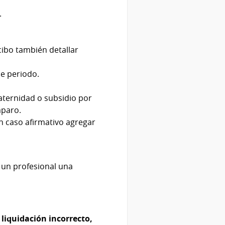
.
ecibo también detallar
ue periodo.
aternidad o subsidio por
mparo.
n caso afirmativo agregar
r un profesional una
liquidación incorrecto,