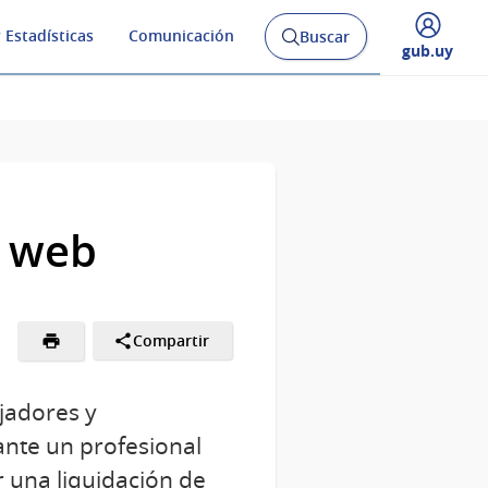
 Estadísticas
Comunicación
Buscar
Abrir
Desplegar
gub.uy
buscador
menú
y
de
a web
Compartir
ajadores y
 ante un profesional
r una liquidación de