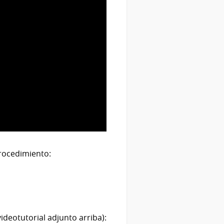
procedimiento:
deotutorial adjunto arriba):