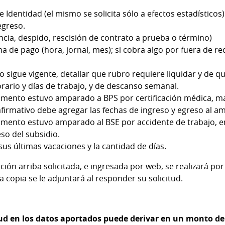
dentidad (el mismo se solicita sólo a efectos estadísticos)
egreso.
cia, despido, rescisión de contrato a prueba o término)
ma de pago (hora, jornal, mes); si cobra algo por fuera de r
jo sigue vigente, detallar que rubro requiere liquidar y de q
rario y días de trabajo, y de descanso semanal.
momento estuvo amparado a BPS por certificación médica, m
firmativo debe agregar las fechas de ingreso y egreso al a
omento estuvo amparado al BSE por accidente de trabajo, e
so del subsidio.
us últimas vacaciones y la cantidad de días.
ión arriba solicitada, e ingresada por web, se realizará po
 copia se le adjuntará al responder su solicitud.
d en los datos aportados puede derivar en un monto de 