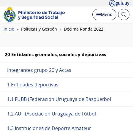
gub.uy
Ministerio de Trabajo
Abrir
Desplegar
Menú
y Seguridad Social
busc
Ruta
Inicio
Políticas y Gestión
Décima Ronda 2022
de
navegación
20 Entidades gremiales, sociales y deportivas
Integrantes grupo 20 y Actas
1 Entidades deportivas
1.1 FUBB (Federación Uruguaya de Básquetbol
1.2 AUF (Asociación Uruguaya de Fútbol
1.3 Instituciones de Deporte Amateur