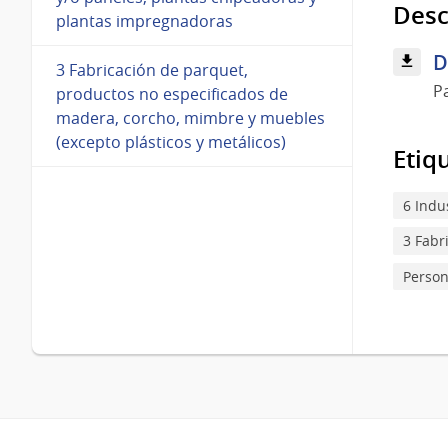
Desc
plantas impregnadoras
D
3 Fabricación de parquet,
P
productos no especificados de
madera, corcho, mimbre y muebles
(excepto plásticos y metálicos)
Etiq
6 Indu
3 Fabr
Perso