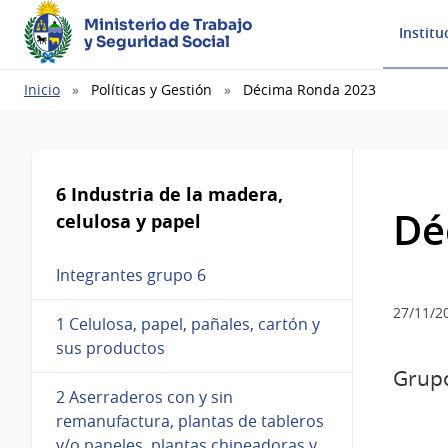
Ministerio de Trabajo
Institu
y Seguridad Social
Ruta
Inicio
Políticas y Gestión
Décima Ronda 2023
de
navegación
6 Industria de la madera,
Dé
celulosa y papel
Integrantes grupo 6
27/11/2
1 Celulosa, papel, pañales, cartón y
sus productos
Grupo
2 Aserraderos con y sin
remanufactura, plantas de tableros
y/o paneles, plantas chipeadoras y