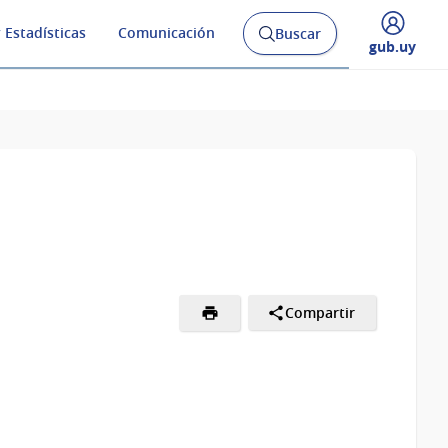
 Estadísticas
Comunicación
Buscar
Abrir
Desplegar
gub.uy
buscador
menú
y
de
Compartir