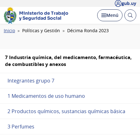
gub.uy
Ministerio de Trabajo
Abrir
Desplegar
Menú
y Seguridad Social
busc
Ruta
Inicio
Políticas y Gestión
Décima Ronda 2023
de
navegación
7 Industria química, del medicamento, farmacéutica,
de combustibles y anexos
Integrantes grupo 7
1 Medicamentos de uso humano
2 Productos químicos, sustancias químicas básica
3 Perfumes