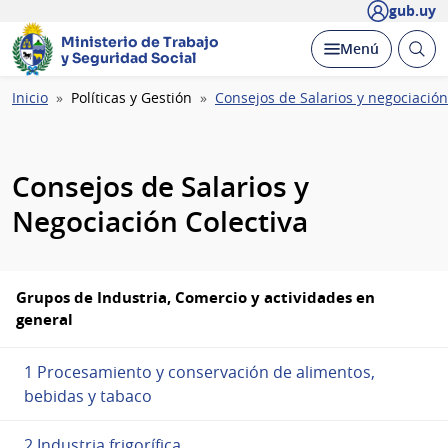
gub.uy
Ministerio de Trabajo
Abrir
Desplegar
Menú
y Seguridad Social
busc
Ruta
Inicio
Políticas y Gestión
Consejos de Salarios y negociación
de
navegación
Consejos de Salarios y
Negociación Colectiva
Grupos de Industria, Comercio y actividades en
general
1 Procesamiento y conservación de alimentos,
bebidas y tabaco
2 Industria frigorífica