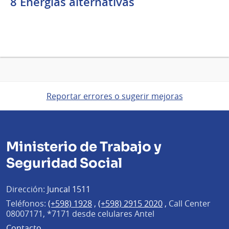
8 Energías alternativas
Reportar errores o sugerir mejoras
Ministerio de Trabajo y
Seguridad Social
Dirección:
Juncal 1511
Teléfonos:
(+598) 1928
,
(+598) 2915 2020
,
Call Center
08007171, *7171 desde celulares Antel
Contacto