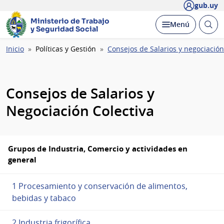
gub.uy
Ministerio de Trabajo
Abrir
Desplegar
Menú
y Seguridad Social
busc
Ruta
Inicio
Políticas y Gestión
Consejos de Salarios y negociación
de
navegación
Consejos de Salarios y
Negociación Colectiva
Grupos de Industria, Comercio y actividades en
general
1 Procesamiento y conservación de alimentos,
bebidas y tabaco
2 Industria frigorífica