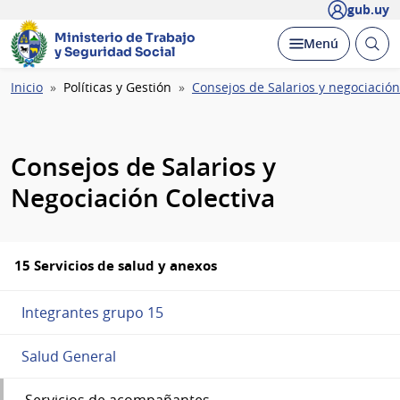
gub.uy
Ministerio de Trabajo
Abrir
Desplegar
Menú
y Seguridad Social
busc
Ruta
Inicio
Políticas y Gestión
Consejos de Salarios y negociación
de
navegación
Consejos de Salarios y
Negociación Colectiva
15 Servicios de salud y anexos
Integrantes grupo 15
Salud General
Servicios de acompañantes