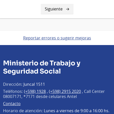
Siguiente
Siguiente
página
Reportar errores o sugerir mejoras
Ministerio de Trabajo y
Seguridad Social
Dirección:
Juncal 1511
Teléfonos:
(+598) 1928
,
(+598) 2915 2020
,
Call Center
08007171, *7171 desde celulares Antel
Contacto
Horario de atención:
Lunes a viernes de 9:00 a 16:00 hs.