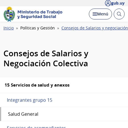
gub.uy
Ministerio de Trabajo
Abrir
Desplegar
Menú
y Seguridad Social
busc
Ruta
Inicio
Políticas y Gestión
Consejos de Salarios y negociación
de
navegación
Consejos de Salarios y
Negociación Colectiva
15 Servicios de salud y anexos
Integrantes grupo 15
Salud General
Servicios de acompañantes