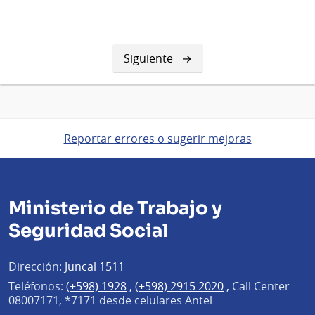
Siguiente
Siguiente
página
Reportar errores o sugerir mejoras
Ministerio de Trabajo y
Seguridad Social
Dirección:
Juncal 1511
Teléfonos:
(+598) 1928
,
(+598) 2915 2020
,
Call Center
08007171, *7171 desde celulares Antel