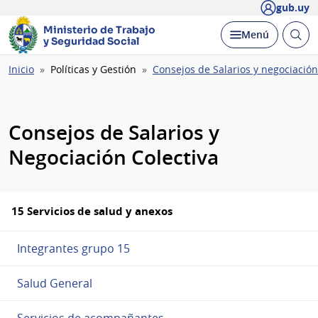
gub.uy
Ministerio de Trabajo
Abrir
Desplegar
Menú
y Seguridad Social
busc
Ruta
Inicio
Políticas y Gestión
Consejos de Salarios y negociación
de
navegación
Consejos de Salarios y
Negociación Colectiva
15 Servicios de salud y anexos
Integrantes grupo 15
Salud General
Servicios de acompañantes