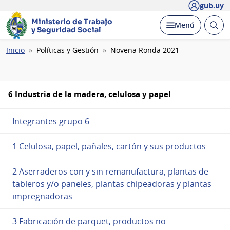
gub.uy
Ministerio de Trabajo
Abrir
Desplegar
Menú
y Seguridad Social
busc
Ruta
Inicio
Políticas y Gestión
Novena Ronda 2021
de
navegación
6 Industria de la madera, celulosa y papel
Integrantes grupo 6
1 Celulosa, papel, pañales, cartón y sus productos
2 Aserraderos con y sin remanufactura, plantas de
tableros y/o paneles, plantas chipeadoras y plantas
impregnadoras
3 Fabricación de parquet, productos no