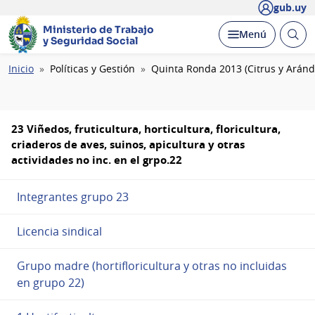
gub.uy
Ministerio de Trabajo
Abrir
Desplegar
Menú
y Seguridad Social
busc
Ruta
Inicio
Políticas y Gestión
Quinta Ronda 2013 (Citrus y Arán
de
navegación
23 Viñedos, fruticultura, horticultura, floricultura,
criaderos de aves, suinos, apicultura y otras
actividades no inc. en el grpo.22
Integrantes grupo 23
Licencia sindical
Grupo madre (hortifloricultura y otras no incluidas
en grupo 22)