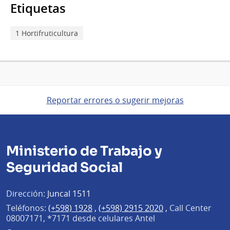
Etiquetas
1 Hortifruticultura
Reportar errores o sugerir mejoras
Ministerio de Trabajo y
Seguridad Social
Dirección:
Juncal 1511
Teléfonos:
(+598) 1928
,
(+598) 2915 2020
,
Call Center
08007171, *7171 desde celulares Antel