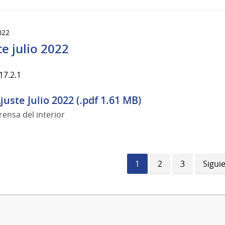
022
te julio 2022
17.2.1
juste Julio 2022 (.pdf 1.61 MB)
rensa del interior
Página
1
Página
2
Página
3
Sigui
Sigui
actual
págin