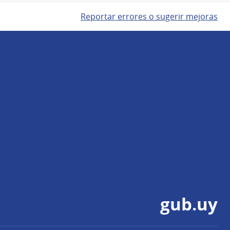
Reportar errores o sugerir mejoras
gub.uy