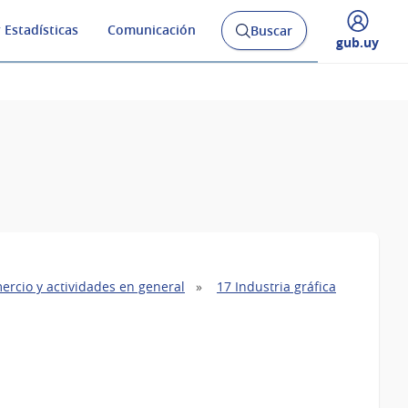
 Estadísticas
Comunicación
Buscar
Abrir
Desplegar
gub.uy
buscador
menú
y
de
ercio y actividades en general
17 Industria gráfica