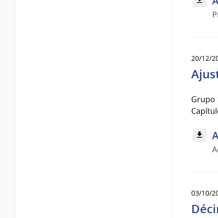
A
P
20/12/2
Ajus
Grupo 1
Capítul
A
A
03/10/2
Déci