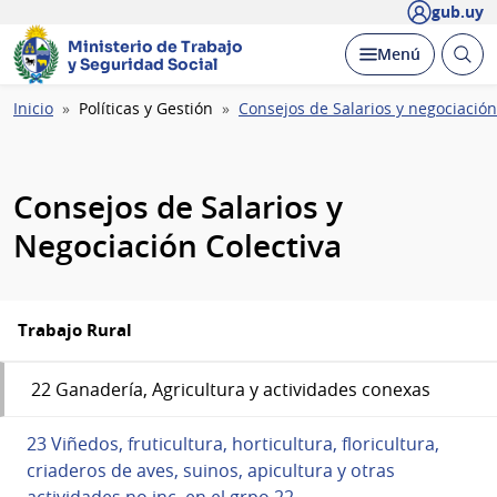
gub.uy
Ministerio de Trabajo
Abrir
Desplegar
Menú
y Seguridad Social
busc
Ruta
Inicio
Políticas y Gestión
Consejos de Salarios y negociación
de
navegación
Consejos de Salarios y
Negociación Colectiva
Trabajo Rural
22 Ganadería, Agricultura y actividades conexas
23 Viñedos, fruticultura, horticultura, floricultura,
criaderos de aves, suinos, apicultura y otras
actividades no inc. en el grpo.22