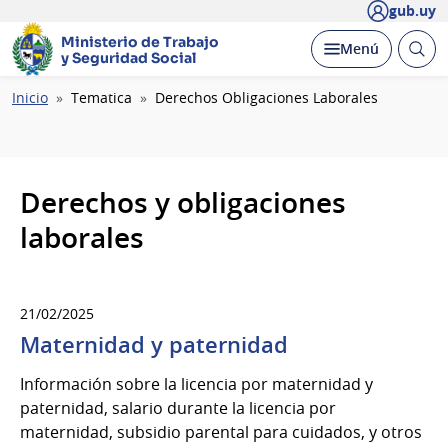
gub.uy
Ministerio de Trabajo
Abrir
Desplegar
Menú
y Seguridad Social
busc
Ruta
Inicio
Tematica
Derechos Obligaciones Laborales
de
navegación
Derechos y obligaciones
laborales
21/02/2025
Maternidad y paternidad
Información sobre la licencia por maternidad y
paternidad, salario durante la licencia por
maternidad, subsidio parental para cuidados, y otros