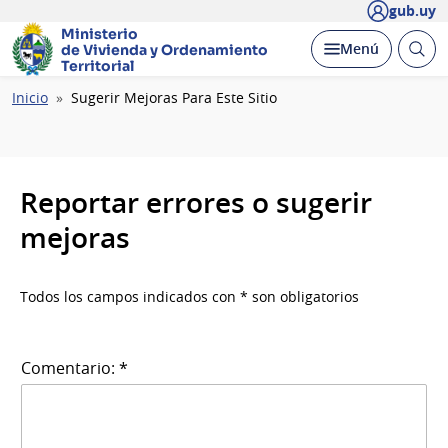
gub.uy
Ministerio
Abrir
Desplegar
Menú
de Vivienda y
Ordenamiento
busc
Territorial
Ruta
Inicio
Sugerir Mejoras Para Este Sitio
de
navegación
Reportar errores o sugerir
mejoras
Todos los campos indicados con * son obligatorios
Comentario: *