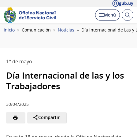
gub.uy
Oficina Nacional
Abrir
Desplegar
Menú
del Servicio Civil
busc
Ruta
Inicio
Comunicación
Noticias
Día Internacional de Las y
de
navegación
1° de mayo
Día Internacional de las y los
Trabajadores
30/04/2025
Compartir
En este 1° de mayo, desde la Oficina Nacional del