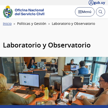
gub.uy
Oficina Nacional
Abrir
Desplegar
Menú
del Servicio Civil
busc
Ruta
Inicio
Políticas y Gestión
Laboratorio y Observatorio
de
navegación
Laboratorio y Observatorio