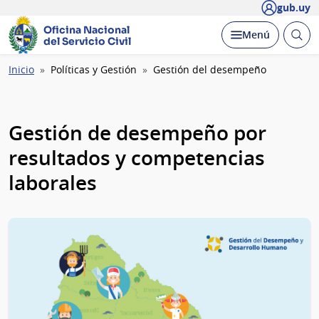
gub.uy
Oficina Nacional
Abrir
Desplegar
Menú
del Servicio Civil
busc
Ruta
Inicio
Políticas y Gestión
Gestión del desempeño
de
navegación
Gestión de desempeño por
resultados y competencias
laborales