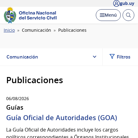
gub.uy
Oficina Nacional
Abrir
Desplegar
Menú
del Servicio Civil
busc
Ruta
Inicio
Comunicación
Publicaciones
de
navegación
Comunicación
Filtros
Publicaciones
06/08/2026
Guías
Guía Oficial de Autoridades (GOA)
La Guía Oficial de Autoridades incluye los cargos
políticos correspondientes a Órganos Institucionales