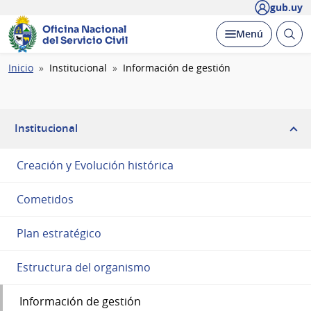
gub.uy
Oficina Nacional
Abrir
Desplegar
Menú
del Servicio Civil
busc
Ruta
Inicio
Institucional
Información de gestión
de
navegación
Institucional
Creación y Evolución histórica
Cometidos
Plan estratégico
Estructura del organismo
Información de gestión