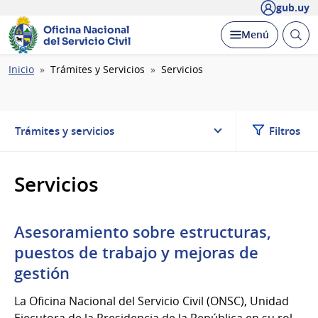
gub.uy
Oficina Nacional
Abrir
Desplegar
Menú
del Servicio Civil
busc
Ruta
Inicio
Trámites y Servicios
Servicios
de
navegación
Trámites y servicios
Filtros
Servicios
Asesoramiento sobre estructuras,
puestos de trabajo y mejoras de
gestión
La Oficina Nacional del Servicio Civil (ONSC), Unidad
Ejecutora de la Presidencia de la República en su rol