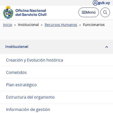
gub.uy
Oficina Nacional
Abrir
Desplegar
Menú
del Servicio Civil
busc
Ruta
Inicio
Institucional
Recursos Humanos
Funcionarios
de
navegación
Institucional
Creación y Evolución histórica
Cometidos
Plan estratégico
Estructura del organismo
Información de gestión