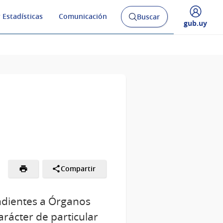
 Estadísticas
Comunicación
Buscar
Abrir
Desplegar
gub.uy
buscador
menú
y
de
Compartir
ondientes a Órganos
arácter de particular