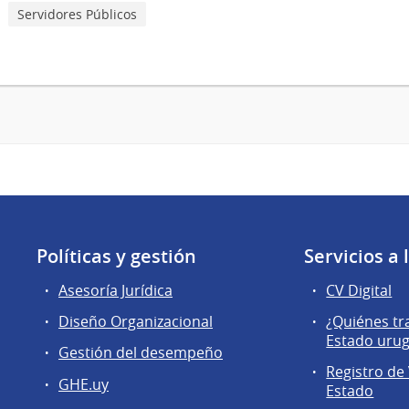
Servidores Públicos
Políticas y gestión
Servicios a
Asesoría Jurídica
CV Digital
Diseño Organizacional
¿Quiénes tr
Estado uru
Gestión del desempeño
Registro de 
GHE.uy
Estado