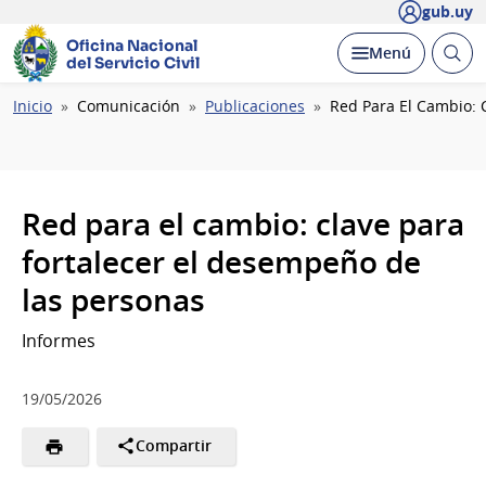
gub.uy
Oficina Nacional
Abrir
Desplegar
Menú
del Servicio Civil
busc
Ruta
Inicio
Comunicación
Publicaciones
Red Para El Cambio: 
de
navegación
Red para el cambio: clave para
fortalecer el desempeño de
las personas
Informes
19/05/2026
Compartir