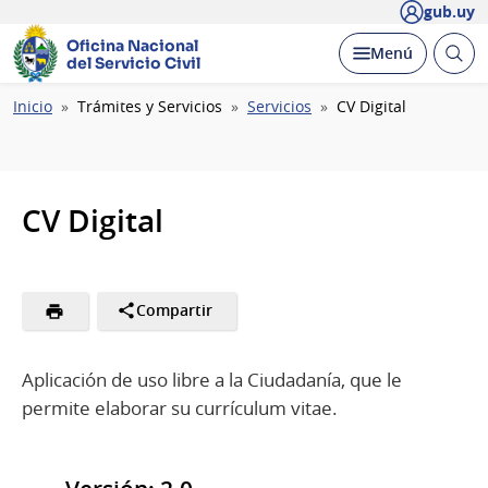
gub.uy
Oficina Nacional
Abrir
Desplegar
Menú
del Servicio Civil
busc
Ruta
Inicio
Trámites y Servicios
Servicios
CV Digital
de
navegación
CV Digital
Compartir
Aplicación de uso libre a la Ciudadanía, que le
permite elaborar su currículum vitae.