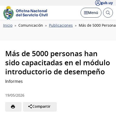
gub.uy
Oficina Nacional
Abrir
Desplegar
Menú
del Servicio Civil
busc
Ruta
Inicio
Comunicación
Publicaciones
Más de 5000 Persona
de
navegación
Más de 5000 personas han
sido capacitadas en el módulo
introductorio de desempeño
Informes
19/05/2026
Compartir