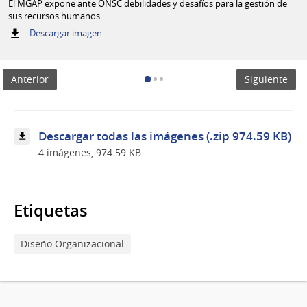
El MGAP expone ante ONSC debilidades y desafíos para la gestión de
sus recursos humanos
:
Descargar imagen
El
MGAP
expone
Anterior
Siguiente
ante
ONSC
debilidades
y
desafíos
Descargar todas las imágenes (.zip 974.59 KB)
para
4 imágenes, 974.59 KB
la
gestión
de
sus
recursos
Etiquetas
humanos
Diseño Organizacional