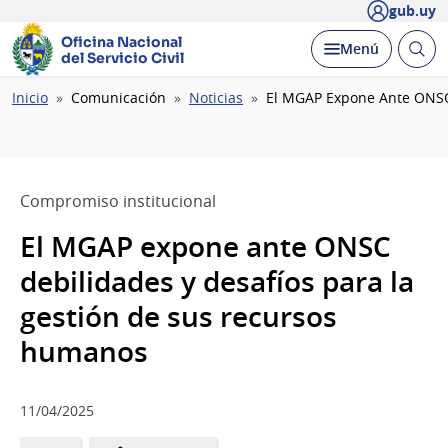
gub.uy
Oficina Nacional
Abrir
Desplegar
Menú
del Servicio Civil
busc
Ruta
Inicio
Comunicación
Noticias
El MGAP Expone Ante ONSC 
de
navegación
Compromiso institucional
El MGAP expone ante ONSC
debilidades y desafíos para la
gestión de sus recursos
humanos
11/04/2025