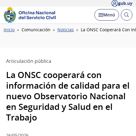
gub.uy
Oficina Nacional
Abrir
Desplegar
Menú
del Servicio Civil
busc
Ruta
Inicio
Comunicación
Noticias
La ONSC Cooperará Con Inf
de
navegación
Articulación pública
La ONSC cooperará con
información de calidad para el
nuevo Observatorio Nacional
en Seguridad y Salud en el
Trabajo
26/05/2026