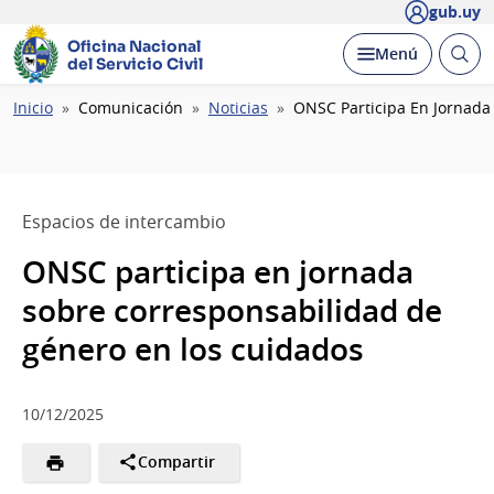
gub.uy
Oficina Nacional
Abrir
Desplegar
Menú
del Servicio Civil
busc
Ruta
Inicio
Comunicación
Noticias
ONSC Participa En Jornada
de
navegación
Espacios de intercambio
ONSC participa en jornada
sobre corresponsabilidad de
género en los cuidados
10/12/2025
Compartir