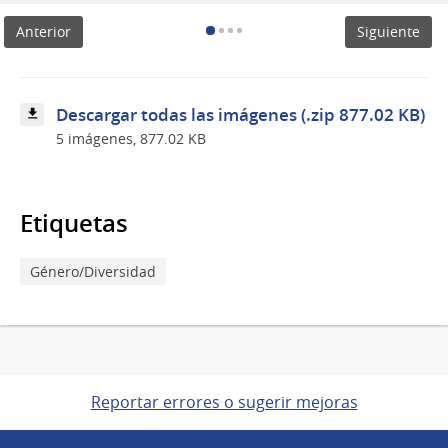
de
Anterior
Siguiente
género
en
los
cuidados
Descargar todas las imágenes (.zip 877.02 KB)
5 imágenes, 877.02 KB
Etiquetas
Género/Diversidad
Reportar errores o sugerir mejoras