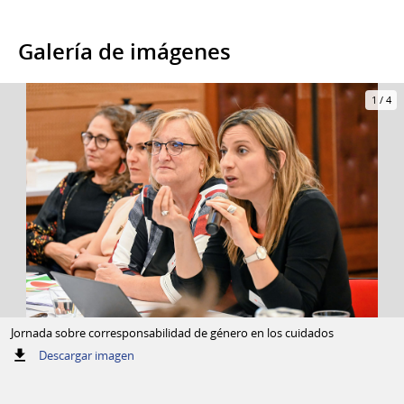
Galería de imágenes
1
/
4
Jornada sobre corresponsabilidad de género en los cuidados
:
Descargar imagen
Jornada
sobre
corresponsabilidad