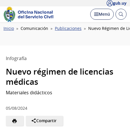
gub.uy
Oficina Nacional
Abrir
Desplegar
Menú
del Servicio Civil
busc
Ruta
Inicio
Comunicación
Publicaciones
Nuevo Régimen de Li
de
navegación
Infografía
Nuevo régimen de licencias
médicas
Materiales didácticos
05/08/2024
Compartir