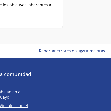
de los objetivos inherentes a
Reportar errores o sugerir mejoras
 la comunidad
abajan en el
guayo?
Vínculos con el