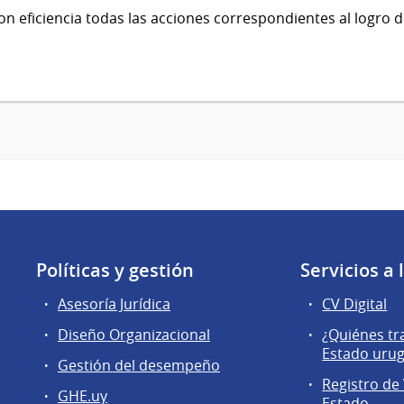
 con eficiencia todas las acciones correspondientes al logro 
Políticas y gestión
Servicios a
Asesoría Jurídica
CV Digital
Diseño Organizacional
¿Quiénes tr
Estado uru
Gestión del desempeño
Registro de 
GHE.uy
Estado