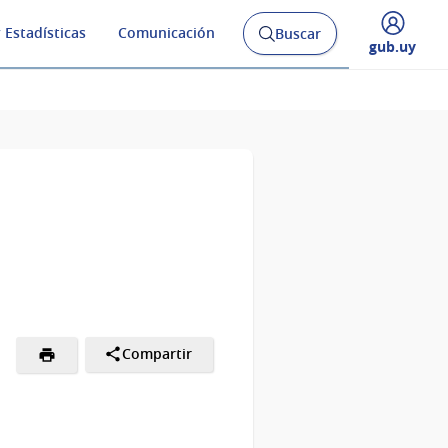
 Estadísticas
Comunicación
Buscar
Abrir
Desplegar
gub.uy
buscador
menú
y
de
Compartir