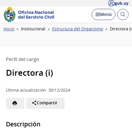
gub.uy
Oficina Nacional
Abrir
Desplegar
Menú
del Servicio Civil
busc
Ruta
Inicio
Institucional
Estructura del Organismo
Directora (i
de
navegación
Perfil del cargo
Directora (i)
Última actualización: 30/12/2024
Compartir
Descripción