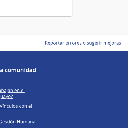
Reportar errores o sugerir mejoras
 la comunidad
abajan en el
guayo?
Vínculos con el
 Gestión Humana