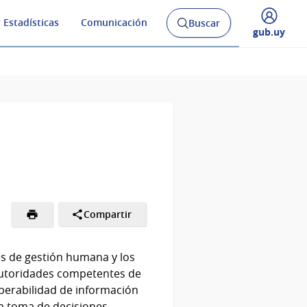
 Estadísticas
Comunicación
Buscar
Abrir
Desplegar
gub.uy
buscador
menú
y
de
Compartir
les de gestión humana y los
 autoridades competentes de
operabilidad de información
a toma de decisiones.