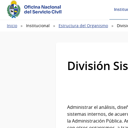
Oficina Nacional
Institu
del Servicio Civil
Ruta
Inicio
Institucional
Estructura del Organismo
Divis
de
navegación
División S
Administrar el análisis, dis
sistemas internos, de acuer
la Administración Pública. 
con otros organismos, a tra