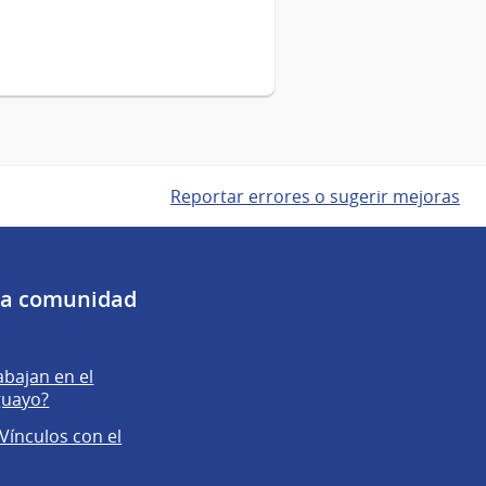
Reportar errores o sugerir mejoras
 la comunidad
abajan en el
guayo?
Vínculos con el