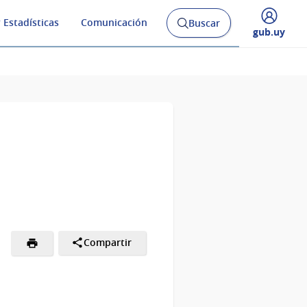
 Estadísticas
Comunicación
Buscar
Abrir
Desplegar
gub.uy
buscador
menú
y
de
Compartir