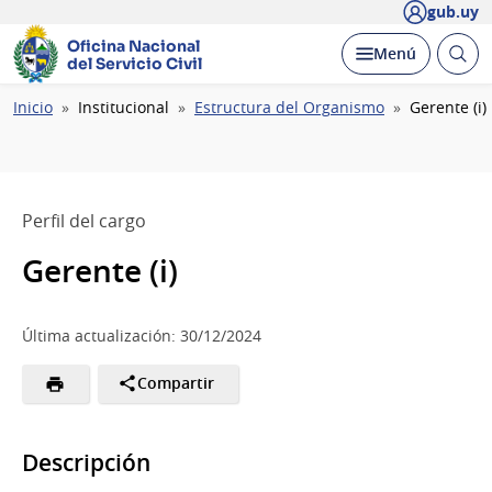
gub.uy
Oficina Nacional
Abrir
Desplegar
Menú
del Servicio Civil
busc
Ruta
Inicio
Institucional
Estructura del Organismo
Gerente (i)
de
navegación
Perfil del cargo
Gerente (i)
Última actualización: 30/12/2024
Compartir
Descripción