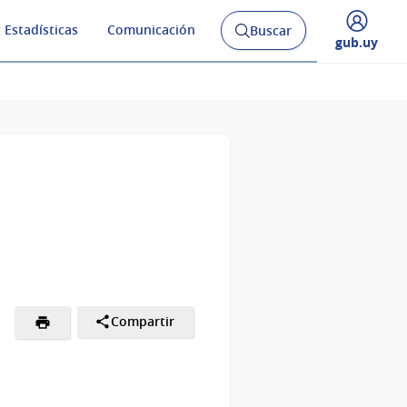
 Estadísticas
Comunicación
Buscar
Abrir
Desplegar
gub.uy
buscador
menú
y
de
Compartir