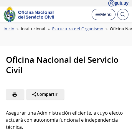
gub.uy
Oficina Nacional
Abrir
Desplegar
Menú
del Servicio Civil
busc
Ruta
Inicio
Institucional
Estructura del Organismo
Oficina Nac
de
navegación
Oficina Nacional del Servicio
Civil
Compartir
Asegurar una Administración eficiente, a cuyo efecto
actuará con autonomía funcional e independencia
técnica.