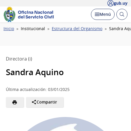
gub.uy
Oficina Nacional
Abrir
Desplegar
Menú
del Servicio Civil
busc
Ruta
Inicio
Institucional
Estructura del Organismo
Sandra Aq
de
navegación
Directora (i)
Sandra Aquino
Última actualización: 03/01/2025
Compartir