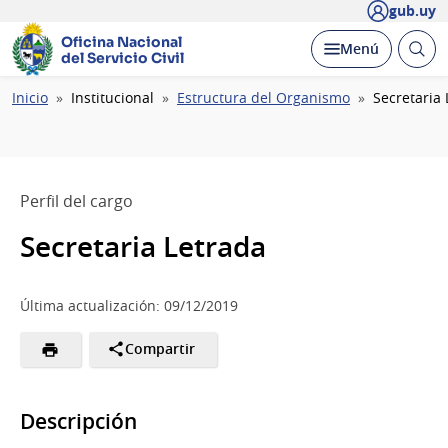
gub.uy
Oficina Nacional
Abrir
Desplegar
Menú
del Servicio Civil
busc
Ruta
Inicio
Institucional
Estructura del Organismo
Secretaria
de
navegación
Perfil del cargo
Secretaria Letrada
Última actualización: 09/12/2019
Compartir
Descripción