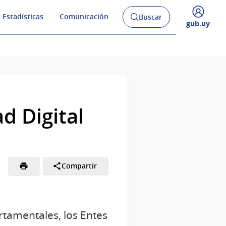
 Estadísticas
Comunicación
Buscar
Abrir
Desplegar
gub.uy
buscador
menú
y
de
d Digital
Compartir
artamentales, los Entes