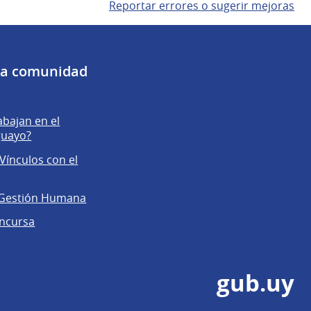
Reportar errores o sugerir mejoras
 la comunidad
abajan en el
guayo?
Vínculos con el
 Gestión Humana
ncursa
gub.uy