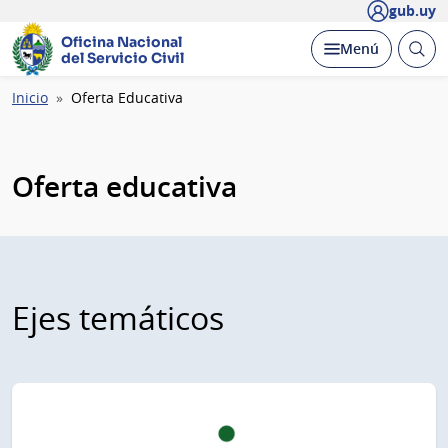
gub.uy
Oficina Nacional
Abrir
Desplegar
Menú
del Servicio Civil
busc
Ruta
Inicio
Oferta Educativa
de
navegación
Oferta educativa
Ejes temáticos