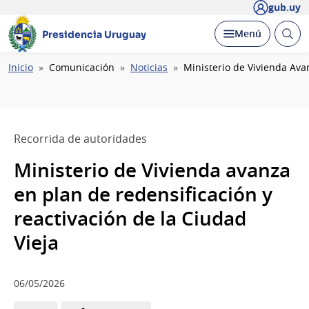
gub.uy
Abrir
Desplegar
Menú
Presidencia Uruguay
busc
Ruta
Inicio
Comunicación
Noticias
Ministerio de Vivienda Ava
de
navegación
Recorrida de autoridades
Ministerio de Vivienda avanza
en plan de redensificación y
reactivación de la Ciudad
Vieja
06/05/2026