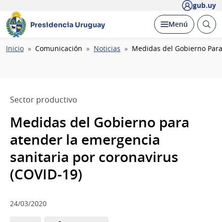
gub.uy
Abrir
Desplegar
Menú
Presidencia Uruguay
busc
Ruta
Inicio
Comunicación
Noticias
Medidas del Gobierno Para
de
navegación
Sector productivo
Medidas del Gobierno para
atender la emergencia
sanitaria por coronavirus
(COVID-19)
24/03/2020