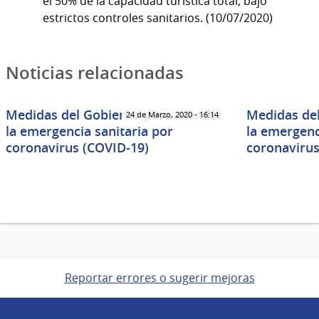
el 50% de la capacidad turística total, bajo
estrictos controles sanitarios. (10/07/2020)
Noticias relacionadas
Medidas del Gobierno para atender
Medidas del
24 de Marzo, 2020 - 16:14
la emergencia sanitaria por
la emergenc
coronavirus (COVID-19)
coronavirus
Reportar errores o sugerir mejoras